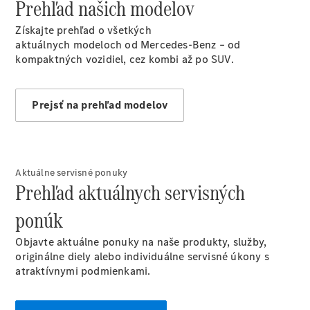
Prehľad našich modelov
Vyhľadať
online
Získajte prehľad o všetkých
aktuálnych modeloch od Mercedes-Benz – od
kompaktných vozidiel, cez kombi až po SUV.
Prejsť na prehľad modelov
Prehľad
Konfigurátor
modelov
Aktuálne servisné ponuky
Finančné
Prehľad aktuálnych servisných
služby
ponúk
Digitálne
doplnky
Objavte aktuálne ponuky na naše produkty, služby,
MANUFAKTUR
originálne diely alebo individuálne servisné úkony s
Mercedes
atraktívnymi podmienkami.
me Store
Požičovňa
Mercedes-