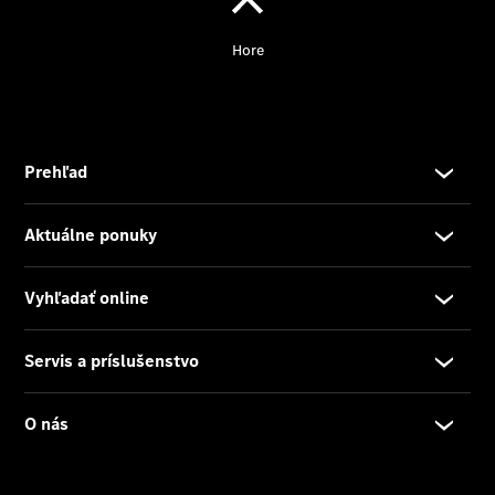
Objednať sa
do servisu
Prehľad
servisných
služieb
Disky a
pneumatiky
Disky a
pneumatiky
Etiketa
pneumatík