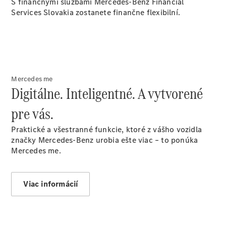
S finančnými službami Mercedes-Benz Financial
Vyhľadať
Services Slovakia zostanete finančne flexibilní.
online
Mercedes me
Digitálne. Inteligentné. A vytvorené
Prehľad
pre vás.
Konfigurátor
modelov
Praktické a všestranné funkcie, ktoré z vášho vozidla
Finančné
značky Mercedes-Benz urobia ešte viac – to ponúka
služby
Mercedes me.
Digitálne
doplnky
MANUFAKTUR
Viac informácií
Mercedes
me Store
Požičovňa
Mercedes-