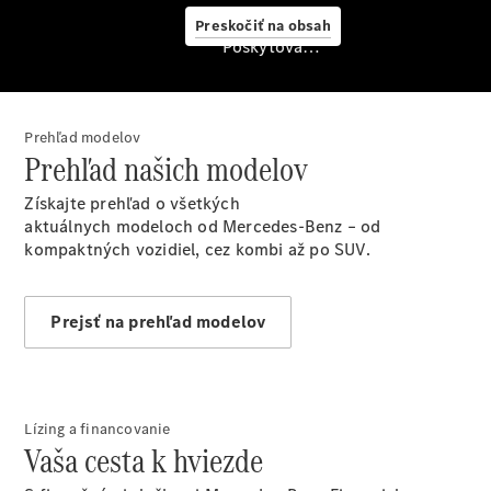
starostlivosť
Preskočiť na obsah
o vozidlo
Poskytovateľ/ochrana osobných údajov
Originálne
stierače
Mercedes-
Benz
Prehľad modelov
Bezplatná
Prehľad našich modelov
servisná
prehliadka
Získajte prehľad o všetkých
Záruka
aktuálnych modeloch od Mercedes-Benz – od
predĺžená
kompaktných vozidiel, cez kombi až po SUV.
na 4 roky
Prejsť na prehľad modelov
Lízing a financovanie
Vaša cesta k hviezde