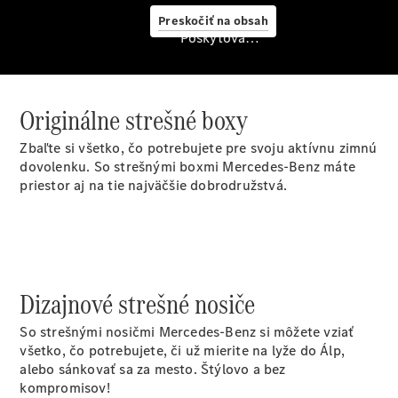
starostlivosť
Preskočiť na obsah
o vozidlo
Poskytovateľ/ochrana osobných údajov
Originálne
stierače
Mercedes-
Benz
Originálne strešné boxy
Bezplatná
servisná
Zbaľte si všetko, čo potrebujete pre svoju aktívnu zimnú
prehliadka
dovolenku. So strešnými boxmi Mercedes-Benz máte
Záruka
priestor aj na tie najväčšie dobrodružstvá.
predĺžená
na 4 roky
Dizajnové strešné nosiče
So strešnými nosičmi Mercedes-Benz si môžete vziať
všetko, čo potrebujete, či už mierite na lyže do Álp,
alebo sánkovať sa za mesto. Štýlovo a bez
kompromisov!