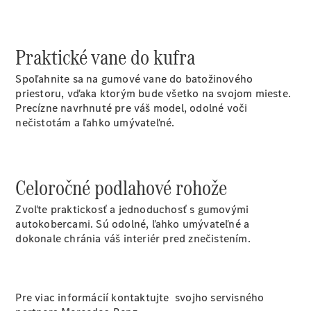
Vyhľadať
online
Praktické vane do kufra
Spoľahnite sa na gumové vane do batožinového
priestoru, vďaka ktorým bude všetko na svojom mieste.
Precízne navrhnuté pre váš model, odolné voči
nečistotám a ľahko umývateľné.
Prehľad
Konfigurátor
modelov
Celoročné podlahové rohože
Finančné
služby
Zvoľte praktickosť a jednoduchosť s gumovými
Digitálne
autokobercami. Sú odolné, ľahko umývateľné a
doplnky
dokonale chránia váš interiér pred znečistením.
MANUFAKTUR
Mercedes
me Store
Požičovňa
Pre viac informácií kontaktujte svojho servisného
Mercedes-