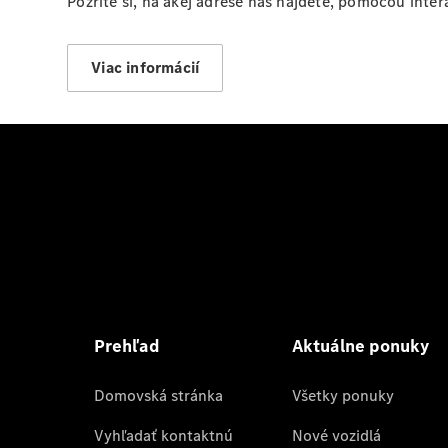
Pozrite si, na akej adrese nás nájdete, pomocou inte
Viac informácií