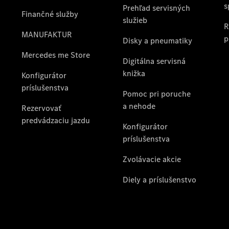
Objednať sa
do servisu
Prehľad
servisných
služieb
Disky a
pneumatiky
Disky a
pneumatiky
Etiketa
pneumatík