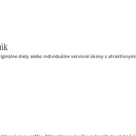
Vyhľadať
online
núk
iginálne diely alebo individuálne servisné úkony s atraktívny
Prehľad
Konfigurátor
modelov
Finančné
služby
Digitálne
doplnky
MANUFAKTUR
Mercedes
me Store
Požičovňa
Mercedes-