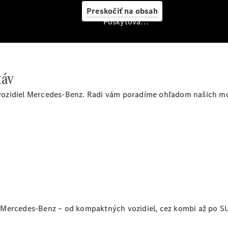
starostlivosť
Preskočiť na obsah
o vozidlo
Poskytovateľ/ochrana osobných údajov
Originálne
stierače
Mercedes-
Benz
Bezplatná
táv
servisná
prehliadka
vozidiel Mercedes-Benz. Radi vám poradíme ohľadom našich m
Záruka
predĺžená
na 4 roky
 Mercedes-Benz – od kompaktných vozidiel, cez kombi až po S