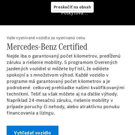
starostlivosť
Preskočiť na obsah
o vozidlo
Poskytovateľ/ochrana osobných údajov
Originálne
stierače
Mercedes-
Benz
Vaše vysnívané vozidlo za vysnívanú cenu
Bezplatná
Mercedes-Benz Certified
servisná
prehliadka
Nejde iba o garantovaný počet kilometrov, predĺženú
Záruka
záruku a riešenie mobility. S programom Overených
predĺžená
jazdených vozidiel si môžete byť istí, že odídete
na 4 roky
spokojní a s množstvom výhod. Každé vozidlo v
programe má garantovaný počet kilometrov a je
podrobené celkovej prehliadke našimi kvalifikovanými
technikmi. Tešiť sa však môžete aj na ďalšie výhody.
Napríklad 24-mesačnú záruku, riešenie mobility v
prípade poruchy či nehody, alebo atraktívnu ponuku
financovania a lízingu.
Vyhľadať vozidlo