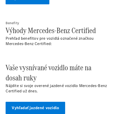
Vyhľadať
online
Benefity
Výhody Mercedes-Benz Certified
Prehľad benefitov pre vozidlá označené značkou
Mercedes-Benz Certified:
Prehľad
Konfigurátor
modelov
Vaše vysnívané vozidlo máte na
Finančné
služby
dosah ruky
Digitálne
doplnky
Nájdite si svoje overené jazdené vozidlo Mercedes-Benz
MANUFAKTUR
Certified už dnes.
Mercedes
me Store
Požičovňa
Vyhľadať jazdené vozidlo
Mercedes-