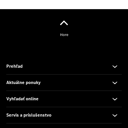
Benz
Konfigurátor
príslušenstva
Rezervovať
predvádzaciu
jazdu
Servis a
príslušenstvo